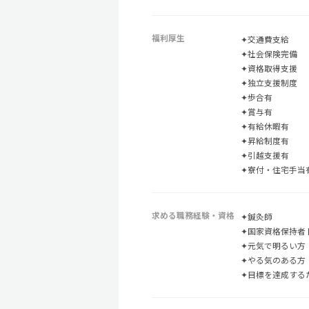
福利厚生
✦交通費支給
✦社会保険完備
✦資格取得支援
✦独立支援制度
✦歩合有
✦賞与有
✦有給休暇有
✦昇給制度有
✦引越支援有
✦寮付・住宅手当
求める職務経験・資格
✦鍼灸師
✦国家資格保持者
✦元気で明るい方
✦やる気のある方
✦目標を達成する