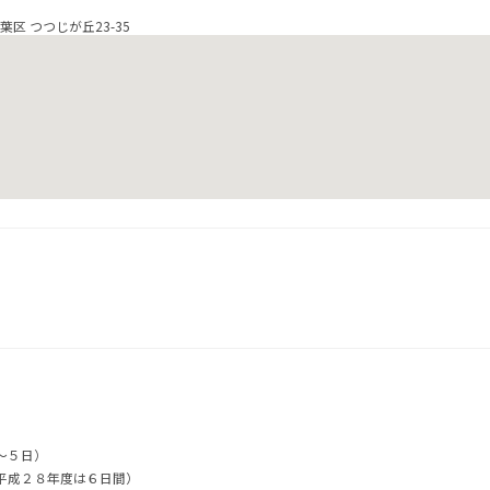
区 つつじが丘23-35
～５日）
平成２８年度は６日間）