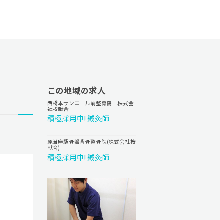
この地域の求人
西橋本サンエール前整骨院 株式会
社按献舎
積極採用中! 鍼灸師
原当麻駅骨盤背骨整骨院(株式会社按
献舎)
積極採用中! 鍼灸師