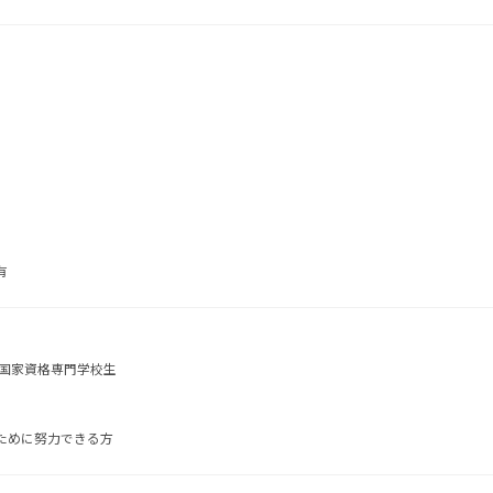
有
 国家資格専門学校生
ために努力できる方