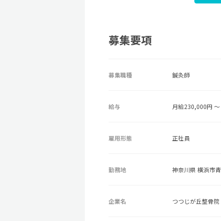
募集要項
募集職種
鍼灸師
給与
月給230,000円 ～ 
雇用形態
正社員
勤務地
神奈川県 横浜市青葉
企業名
つつじが丘整骨院