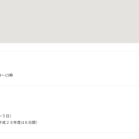
時〜15時
～５日）
平成２８年度は６日間）