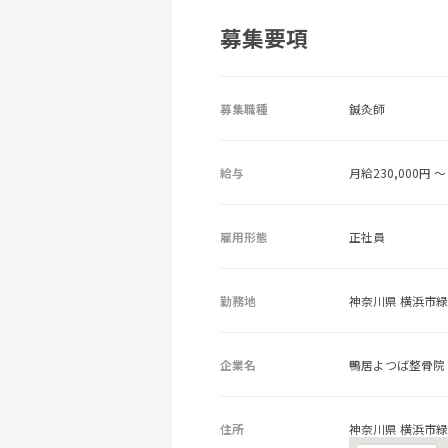
募集要項
募集職種
鍼灸師
給与
月給230,000円 ～ 
雇用形態
正社員
勤務地
神奈川県 横浜市緑区
企業名
鴨居よつば整骨院
住所
神奈川県 横浜市緑区