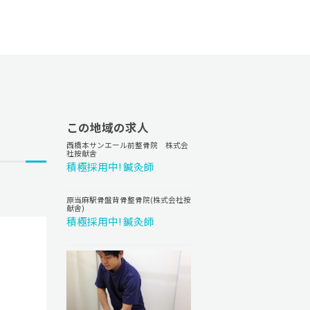
この地域の求人
西橋本サンエール前整骨院 株式会
社按献舎
積極採用中! 鍼灸師
原当麻駅骨盤背骨整骨院(株式会社按
献舎)
積極採用中! 鍼灸師