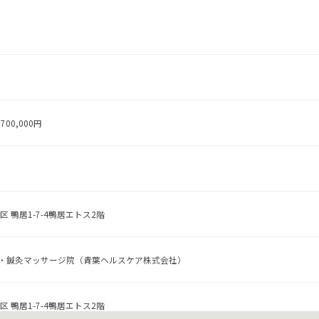
700,000円
 鴨居1-7-4鴨居エトス2階
・鍼灸マッサージ院（青葉ヘルスケア株式会社）
 鴨居1-7-4鴨居エトス2階