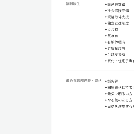
福利厚生
✦交通費支給
✦社会保険完備
✦資格取得支援
✦独立支援制度
✦歩合有
✦賞与有
✦有給休暇有
✦昇給制度有
✦引越支援有
✦寮付・住宅手当
求める職務経験・資格
✦鍼灸師
✦国家資格保持者
✦元気で明るい方
✦やる気のある方
✦目標を達成する