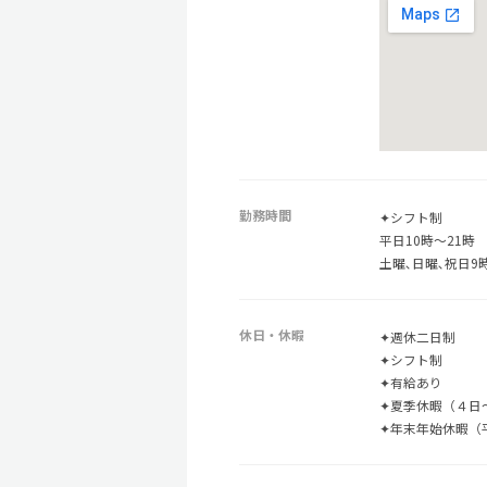
勤務時間
✦シフト制
平日10時〜21時
土曜､日曜､祝日9
休日・休暇
✦週休二日制
✦シフト制
✦有給あり
✦夏季休暇（４日
✦年末年始休暇（