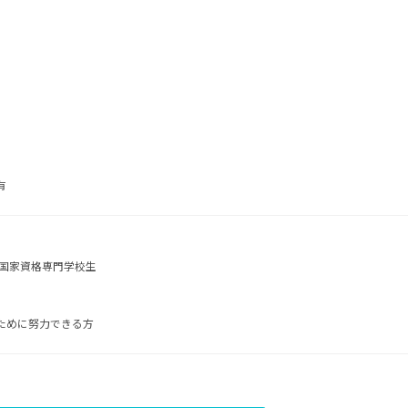
有
 国家資格専門学校生
ために努力できる方