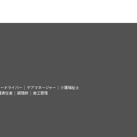
シードライバー
ケアマネージャー
介護福祉士
理責任者
調理師
施工管理