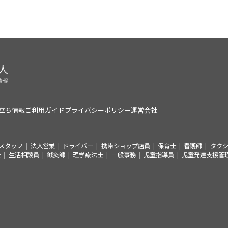
立ち情報
ご利用ガイド
プライバシーポリシー
運営会社
スタッフ
法人営業
ドライバー
携帯ショップ店員
保育士
看護師
タク
士
生活相談員
鍼灸師
理学療法士
一般事務
児童指導員
児童発達支援管