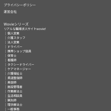
プライバシーポリシー
運営会社
Wovieシリーズ
リアルな職場求人サイトwovie!
個人営業
介護スタッフ
法人営業
ドライバー
携帯ショップ店員
保育士
看護師
タクシードライバー
ケアマネージャー
介護福祉士
柔道整復師
美容師
施設管理者
作業療法士
生活相談員
鍼灸師
理学療法士
一般事務