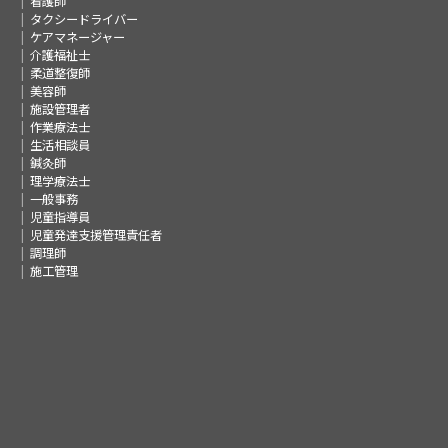
看護師
タクシードライバー
ケアマネージャー
介護福祉士
柔道整復師
美容師
施設管理者
作業療法士
生活相談員
鍼灸師
理学療法士
一般事務
児童指導員
児童発達支援管理責任者
調理師
施工管理