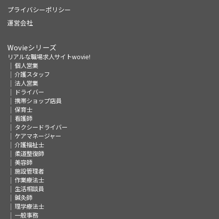
プライバシーポリシー
運営会社
Wovieシリーズ
リアルな職場求人サイトwovie!
個人営業
介護スタッフ
法人営業
ドライバー
携帯ショップ店員
保育士
看護師
タクシードライバー
ケアマネージャー
介護福祉士
柔道整復師
美容師
施設管理者
作業療法士
生活相談員
鍼灸師
理学療法士
一般事務