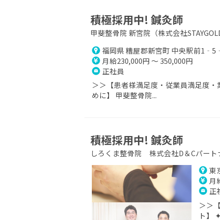
積極採用中! 鍼灸師
甲斐整骨院 新宮院（株式会社STAYGOL
福岡県 糟屋郡新宮町 中央駅前1‐
月給230,000円 ～ 350,000円
正社員
＞＞【患者様満足度・従業員満足度・業
めに】 甲斐整骨院...
積極採用中! 鍼灸師
しろくま整骨院 株式会社D＆Cパート
東京
月給
正
＞＞【
ト】 