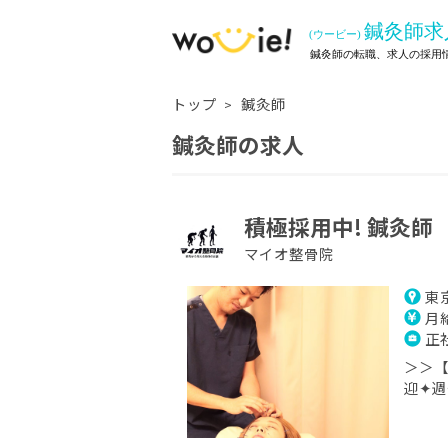
トップ
鍼灸師
鍼灸師の求人
積極採用中! 鍼灸師
マイオ整骨院
東
月給
正
＞＞【
迎✦週