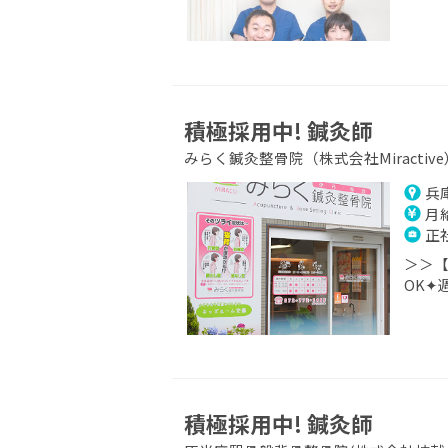
積極採用中! 鍼灸師
みらく鍼灸整骨院（株式会社Miractive
兵庫
月給
正
＞＞【
OK✦
積極採用中! 鍼灸師