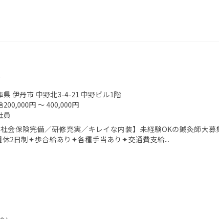
）
県 伊丹市 中野北3-4-21 中野ビル1階
200,000円 ～ 400,000円
社員
社会保険完備／研修充実／キレイな内装】未経験OKの鍼灸師大募集
週休2日制✦歩合給あり✦各種手当あり✦交通費支給...