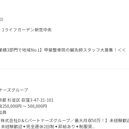
D）
5‐1ライフガーデン新宮中央
績3部門で地域No.1】甲斐整骨院の鍼灸師スタッフ大募集！＜＜
ナーズグループ
都 杉並区 荻窪3-47-21-101
250,000円 ～ 500,000円
社員
株式会社D＆Cパートナーズグループ／最大月収50万！】未経験歓
✦未経験歓迎✦完全週休2日制✦昇給あり✦制服貸...