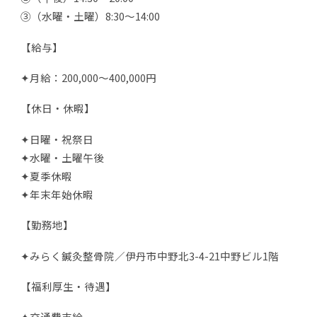
③（水曜・土曜）8:30～14:00
【給与】
✦月給：200,000～400,000円
【休日・休暇】
✦日曜・祝祭日
✦水曜・土曜午後
✦夏季休暇
✦年末年始休暇
【勤務地】
✦みらく鍼灸整骨院／伊丹市中野北3-4-21中野ビル1階
【福利厚生・待遇】
✦交通費支給